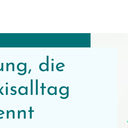
ungen
TI Homebox
Unternehmen
ung, die
xisalltag
ennt